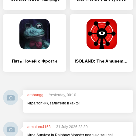
Пять Ночей с Фрогги
ISOLAND: The Amusement Park
arahangg
Yesterday, 00:10
Игра топчик, залетело в кайф!
armatura4153
31 July 2026 23:30
Игра Survivor In Rainbow Monster реально зашла!