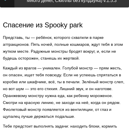
Много денег, Скиллы без кулдауна) v.1.5.3
Спасение из Spooky park
Представь, ты — ребёнок, которого схватили в парке
аттракционов. Пять ночей, полные кошмаров, ждут тебя в этом
жутком месте. Радужные монстры бродят вокруг, и, если не
будешь осторожен, станешь их жертвой.
Каждый из врагов — уникален. Голубой монстр — прям жесть,
он опасен, ищет тебя повсюду. Если не успеешь спрятаться в
коробке или шкафчике, всё, ты в печали. Зелёный монстр слеп,
но вот шум — это его стихия. Лишний звук, и он наготове.
Оранжевому монстру нужна еда, как ребенку мороженое.
Смотри на красную линию, не заходи на неё, когда он рядом.
Фиолетовый монстр появляется из вентиляции, от глаз и
щупалец лучше держаться подальше.
Тебе предстоит выполнять задачи: находить блоки, кормить