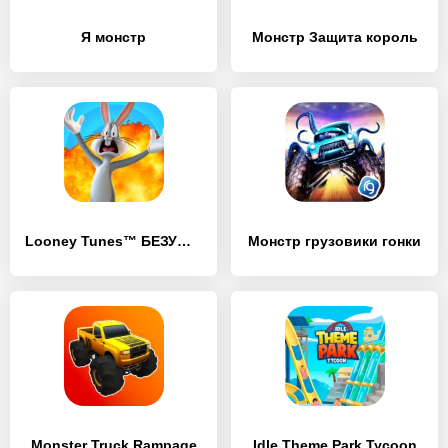
Я монстр
Монстр Защита король
Looney Tunes™ БЕЗУМНЫЙ МИР
Монстр грузовики гонки
Monster Truck Rampage
Idle Theme Park Tycoon