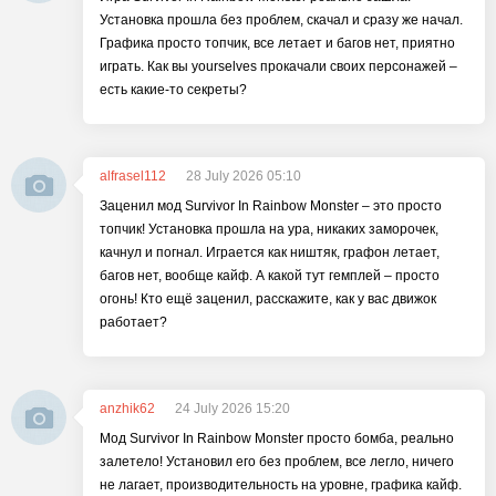
Установка прошла без проблем, скачал и сразу же начал.
Графика просто топчик, все летает и багов нет, приятно
играть. Как вы yourselves прокачали своих персонажей –
есть какие-то секреты?
alfrasel112
28 July 2026 05:10
Заценил мод Survivor In Rainbow Monster – это просто
топчик! Установка прошла на ура, никаких заморочек,
качнул и погнал. Играется как ништяк, графон летает,
багов нет, вообще кайф. А какой тут гемплей – просто
огонь! Кто ещё заценил, расскажите, как у вас движок
работает?
anzhik62
24 July 2026 15:20
Мод Survivor In Rainbow Monster просто бомба, реально
залетело! Установил его без проблем, все легло, ничего
не лагает, производительность на уровне, графика кайф.