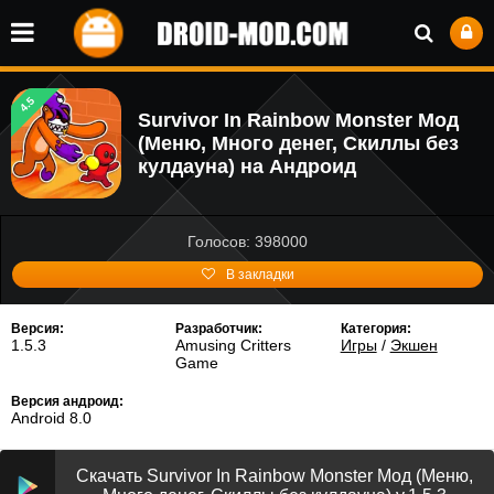
4.5
Survivor In Rainbow Monster Мод
(Меню, Много денег, Скиллы без
кулдауна) на Андроид
Голосов: 398000
В закладки
Версия:
Разработчик:
Категория:
1.5.3
Amusing Critters
Игры
/
Экшен
Game
Версия андроид:
Android 8.0
Скачать Survivor In Rainbow Monster Мод (Меню,