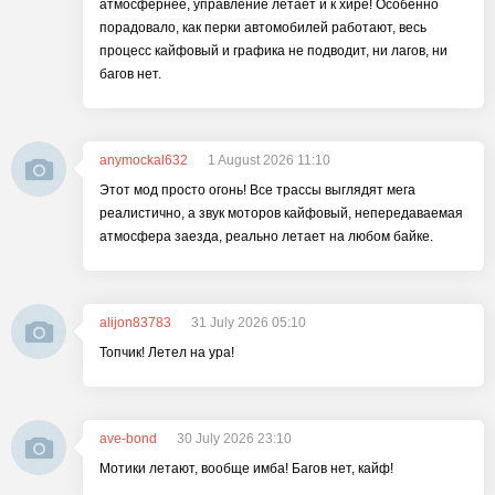
атмосфернее, управление летает и к хире! Особенно
порадовало, как перки автомобилей работают, весь
процесс кайфовый и графика не подводит, ни лагов, ни
багов нет.
anymockal632
1 August 2026 11:10
Этот мод просто огонь! Все трассы выглядят мега
реалистично, а звук моторов кайфовый, непередаваемая
атмосфера заезда, реально летает на любом байке.
alijon83783
31 July 2026 05:10
Топчик! Летел на ура!
ave-bond
30 July 2026 23:10
Мотики летают, вообще имба! Багов нет, кайф!