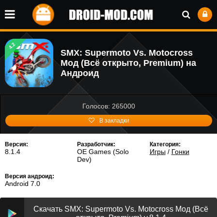
4.2
SMX: Supermoto Vs. Motocross
Мод (Всё открыто, Premium) на
Андроид
Голосов: 265000
В закладки
Версия:
Разработчик:
Категория:
8.1.4
OE Games (Solo
Игры
/
Гонки
Dev)
Версия андроид:
Android 7.0
Скачать SMX: Supermoto Vs. Motocross Мод (Всё