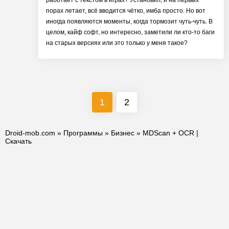
работает с текстом в играх? Установил, и на первых
порах летает, всё вводится чётко, имба просто. Но вот
иногда появляются моменты, когда тормозит чуть-чуть. В
целом, кайф софт, но интересно, заметили ли кто-то баги
на старых версиях или это только у меня такое?
1
2
Droid-mob.com
»
Программы
»
Бизнес
» MDScan + OCR |
Скачать