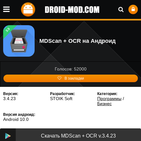
3.5
MDScan + OCR на Андроид
Голосов: 52000
В закладки
Версия:
Разработчик:
Категория:
3.4.23
STOIK Soft
Программы
/
Бизнес
Версия андроид:
Android 10.0
Скачать MDScan + OCR v.3.4.23