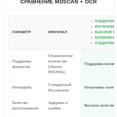
СРАВНЕНИЕ MDSCAN + OCR
ПОДДЕРЖКА
ИНТУИТИВНО
ПАРАМЕТР
ОРИГИНАЛ
ВЫСОКОЕ КА
ВОЗМОЖНОС
ПОДДЕРЖКА 
Ограниченное
Поддержка
количество
Поддержка множест
форматов
(обычно
PDF/PNG)
Стандартный,
Интерфейс
Интуитивно понятн
без изысков
Качество
Задержки и
Высокое качество,
распознавания
ошибки