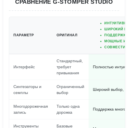
СРАВНЕНИЕ G-STOMPER STUDIO
ИНТУИТИВН
ШИРОКИЙ В
ПАРАМЕТР
ОРИГИНАЛ
ПОДДЕРЖКА
МОЩНЫЕ ИН
СОВМЕСТИМО
Стандартный,
Интерфейс
требует
Полностью интуит
привыкания
Синтезаторы и
Ограниченный
Широкий выбор, м
семплы
выбор
Многодорожечная
Только одна
Поддержка многод
запись
дорожка
Инструменты
Базовые