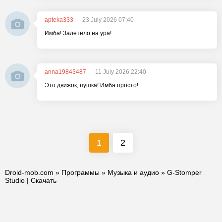
apteka333
23 July 2026 07:40
Имба! Залетело на ура!
anna19843487
11 July 2026 22:40
Это движок, пушка! Имба просто!
1
2
Droid-mob.com
»
Программы
»
Музыка и аудио
» G-Stomper
Studio | Скачать