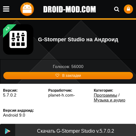
4.0
G-Stomper Studio на Андроид
Голосов: 56000
В закладки
Версия:
Разработчик:
Категория:
5.7.0.2
planet-h.com-
Программы
/
Музыка и аудио
Версия андроид:
Android 9.0
Скачать G-Stomper Studio v.5.7.0.2