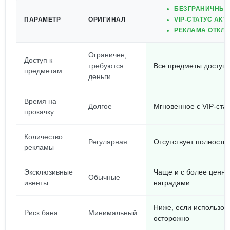
БЕЗГРАНИЧНЫЕ
ПАРАМЕТР
ОРИГИНАЛ
VIP-СТАТУС АК
РЕКЛАМА ОТКЛ
Ограничен,
Доступ к
требуются
Все предметы доступн
предметам
деньги
Время на
Долгое
Мгновенное с VIP-ста
прокачку
Количество
Регулярная
Отсутствует полность
рекламы
Эксклюзивные
Чаще и с более ценн
Обычные
ивенты
наградами
Ниже, если использов
Риск бана
Минимальный
осторожно