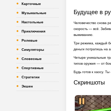
Карточные
Будущее в ру
Музыкальные
Настольные
Человечество снова ра
скорость — всё. Забив
Приключения
выживанию.
Ролевые
Три режима, каждый б
деньги потратишь на 
Симуляторы
Четыре уникальные тра
Словесные
типов оружия — от бом
Спортивные
Будь готов к хаосу. Т
Стратегии
Скриншоты
Экшен