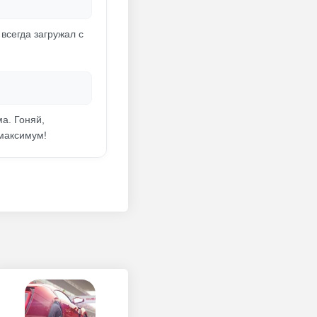
всегда загружал с
а. Гоняй,
 максимум!