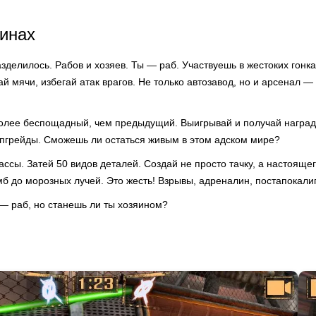
инах
зделилось. Рабов и хозяев. Ты — раб. Участвуешь в жестоких гонка
ай мячи, избегай атак врагов. Не только автозавод, но и арсенал —
олее беспощадный, чем предыдущий. Выигрывай и получай награ
апгрейды. Сможешь ли остаться живым в этом адском мире?
ссы. Затей 50 видов деталей. Создай не просто тачку, а настояще
б до морозных лучей. Это жесть! Взрывы, адреналин, постапокалипс
ы — раб, но станешь ли ты хозяином?