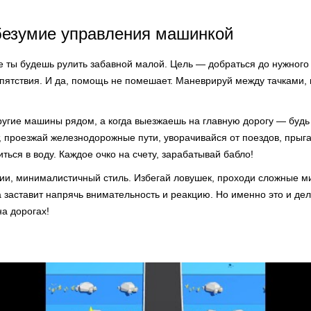
безумие управления машинкой
е ты будешь рулить забавной малой. Цель — добраться до нужного 
пятствия. И да, помощь не помешает. Маневрируй между тачками, 
другие машины рядом, а когда выезжаешь на главную дорогу — будь
 проезжай железнодорожные пути, уворачивайся от поездов, прыг
иться в воду. Каждое очко на счету, зарабатывай бабло!
ии, минималистичный стиль. Избегай ловушек, проходи сложные ми
а заставит напрячь внимательность и реакцию. Но именно это и дел
а дорогах!