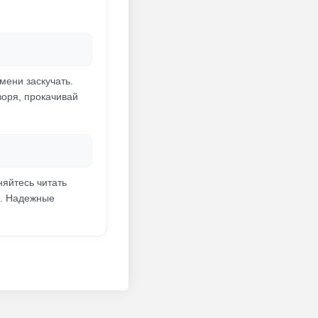
мени заскучать.
воря, прокачивай
няйтесь читать
и. Надежные