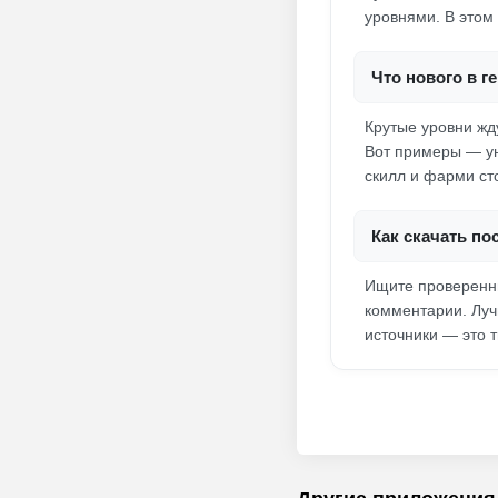
уровнями. В этом 
Что нового в г
Крутые уровни жду
Вот примеры — ун
скилл и фарми сто
Как скачать п
Ищите проверенны
комментарии. Луч
источники — это т