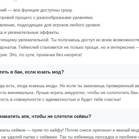
ний — все функции доступны сразу.
гровой процесс с разнообразными уровнями.
вление, подходящее для игроков любого уровня.
а и увлекательные эффекты.
тоящему увлекательной. Ты получаешь доступ ко всем возможностя
 донатов. Геймплей становится не только проще, но и интереснее
ки. Это, по сути, прокачка без напряга!
еть в бан, если юзать мод?
гда есть, когда юзаешь моды. Но если ты закачаешь проверенный в
ость минимальна. Лучше играть аккуратно, чтобы не схлопотать бан
сть в совокупности с адекватностью и будет тебе счастье!
накатить апк, чтобы не слетели сейвы?
капы сейвов — прям по кайфу! Потом снеси оригинал и вкачай мод
 не удаляй папки с сейвами. Так ты избежишь просадок и проблем