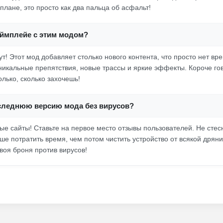
плане, это просто как два пальца об асфальт!
еймплейе с этим модом?
т! Этот мод добавляет столько нового контента, что просто нет вре
икальные препятствия, новые трассы и яркие эффекты. Короче го
лько, сколько захочешь!
оследнюю версию мода без вирусов?
е сайты! Ставьте на первое место отзывы пользователей. Не стес
ше потратить время, чем потом чистить устройство от всякой дрян
воя броня против вирусов!