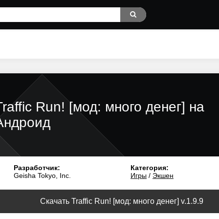
Traffic Run! [мод: много денег] на
Андроид
Разработчик:
Категория:
Geisha Tokyo, Inc.
Игры
/
Экшен
Скачать Traffic Run! [мод: много денег] v.1.9.9