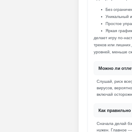
Без ограниче
Уникальный и
Простое упра
Яркая график
делает игру по-нас
треков или лишних
уровней, меньше ску
Можно ли отлет
Слушай, риск все
вирусов, вероятн
включай осторожно
Как правильно 
Сначала делай бэ
нужен. Главное —