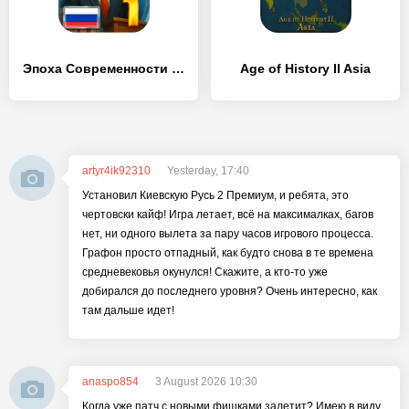
Эпоха Современности 1 Премиум
Age of History II Asia
artyr4ik92310
Yesterday, 17:40
Установил Киевскую Русь 2 Премиум, и ребята, это
чертовски кайф! Игра летает, всё на максималках, багов
нет, ни одного вылета за пару часов игрового процесса.
Графон просто отпадный, как будто снова в те времена
средневековья окунулся! Скажите, а кто-то уже
добирался до последнего уровня? Очень интересно, как
там дальше идет!
anaspo854
3 August 2026 10:30
Когда уже патч с новыми фишками залетит? Имею в виду,