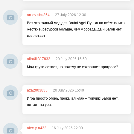
an-ev-shu354
27 July 2026 12:30
Вот это годный мод для Brutal Age! Пушка на всём: юниты
жесткие, ресурсов больше, чем у соседа, да и багов нет,
все летает!
alin4ik317832
20 July 2026 15:50
Мод круто летает, но почему не сохраняет прогресс?
aza2003835
20 July 2026 15:40
Игра просто огонь, прокачал клан – топчик! Багов нет,
летает на ура.
alex-y-a432
16 July 2026 22:00