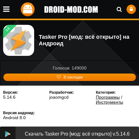
3.5
Tasker Pro [мод: всё открыто] на
Андроид
Голосов: 149000
В закладки
Версия:
Разработчик:
Категория:
5.14.6
joaomgcd
Программы
/
Инструменты
Версия андроид:
Android 8.0
Скачать Tasker Pro [мод: всё открыто] v.5.14.6