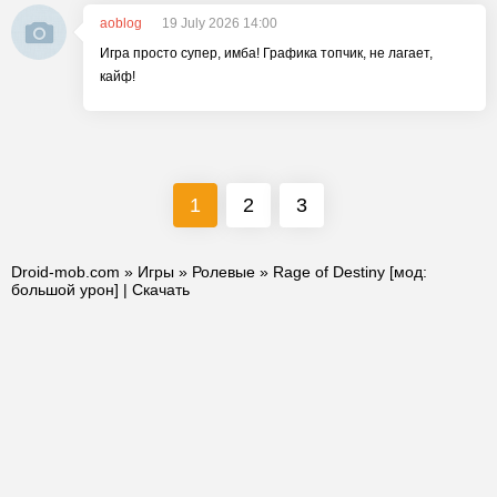
aoblog
19 July 2026 14:00
Игра просто супер, имба! Графика топчик, не лагает,
кайф!
1
2
3
Droid-mob.com
»
Игры
»
Ролевые
» Rage of Destiny [мод:
большой урон] | Скачать