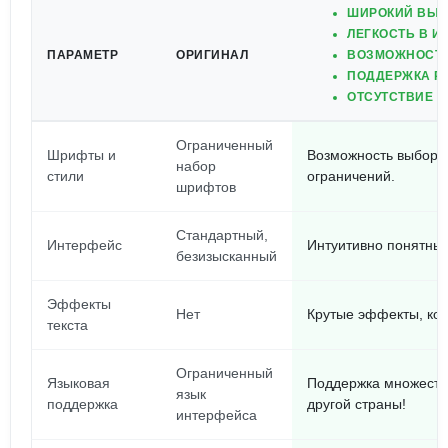
ШИРОКИЙ ВЫБ
ЛЕГКОСТЬ В И
ПАРАМЕТР
ОРИГИНАЛ
ВОЗМОЖНОСТЬ
ПОДДЕРЖКА Р
ОТСУТСТВИЕ О
Ограниченный
Шрифты и
Возможность выбора 
набор
стили
ограничений.
шрифтов
Стандартный,
Интерфейс
Интуитивно понятный
безизысканный
Эффекты
Нет
Крутые эффекты, кот
текста
Ограниченный
Языковая
Поддержка множества
язык
поддержка
другой страны!
интерфейса